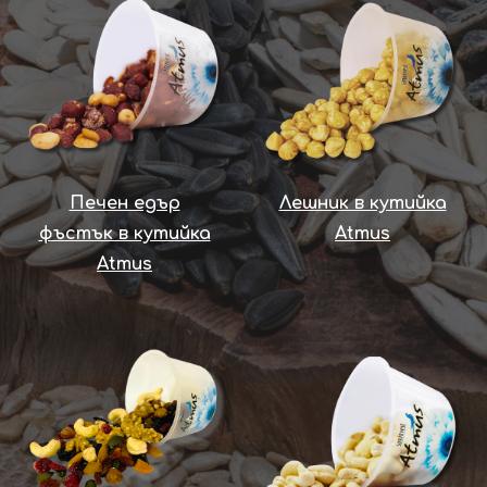
Печен едър
Лешник в кутийка
фъстък в кутийка
Atmus
Atmus