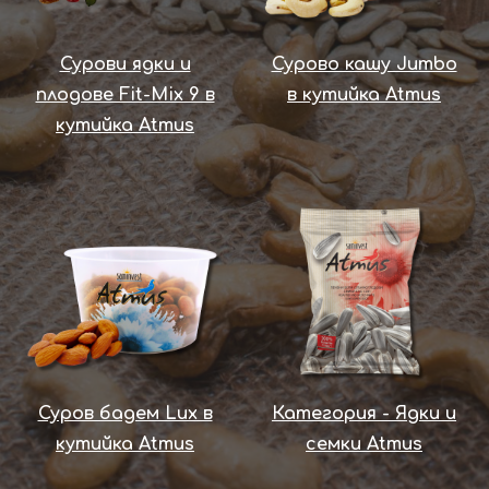
Сурови ядки и
Сурово кашу Jumbo
плодове Fit-Mix 9 в
в кутийка Atmus
кутийка Atmus
Суров бадем Lux в
Категория - Ядки и
кутийка Atmus
семки Atmus