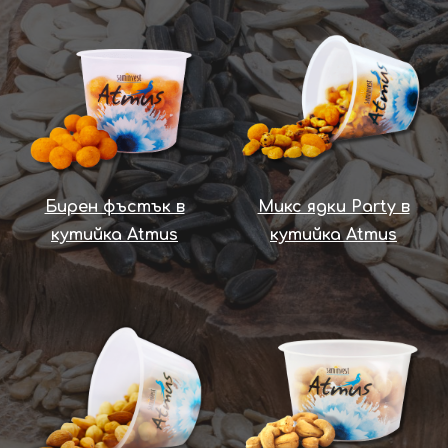
Бирен фъстък в
Микс ядки Party в
кутийка Atmus
кутийка Atmus