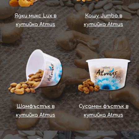
Ядки микс Lux в
Кашу Jumbo в
кутийка Atmus
кутийка Atmus
Шамфъстък в
С
усамен фъстък в
кутийка Atmus
кутийка Atmus