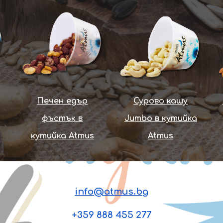
Печен едър
Сурово кашу
фъстък в
Jumbo в кутийка
кутийка Atmus
Atmus
info@atmus.bg
+359
888 455 277