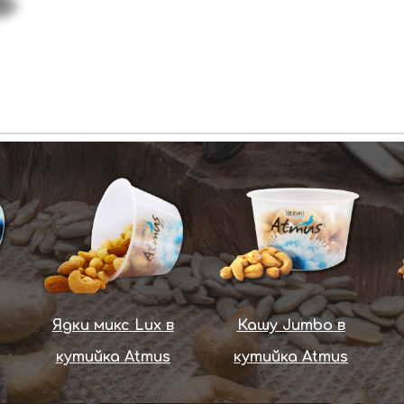
Ядки микс Lux в
Кашу Jumbo в
кутийка Atmus
кутийка Atmus