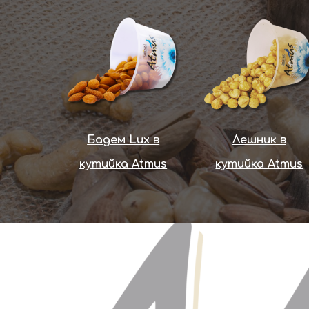
Бадем Lux в
Лешник в
кутийка Atmus
кутийка Atmus