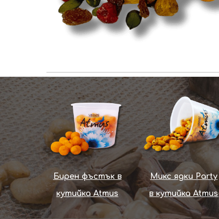
Бирен фъстък в
Микс ядки Party
кутийка Atmus
в кутийка Atmus