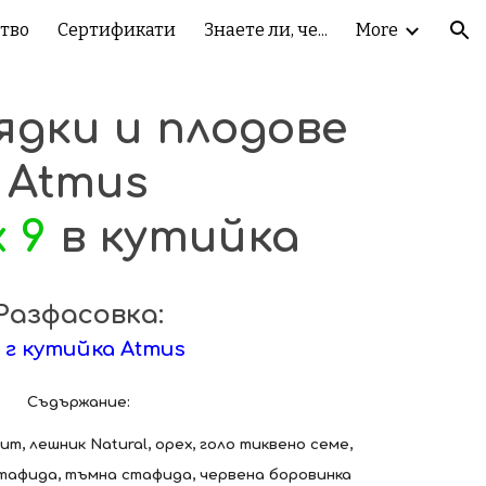
тво
Сертификати
Знаете ли, че...
More
ion
ядки и плодове
Atmus
x 9
в кутийка
Разфасовк
а
:
 г кутийка Atmus
Съдържание:
um, лешник Natural, орех, голо тиквено семе,
стафида, тъмна стафида, червена боровинка