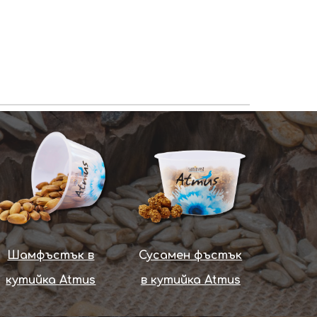
Шамфъстък в
С
усамен фъстък
кутийка Atmus
в кутийка Atmus