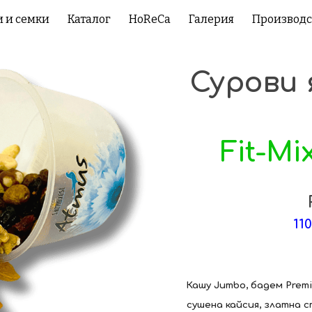
и и семки
Каталог
HoReCa
Галерия
Производс
ip to main content
Skip to navigat
Сурови 
Fit-Mi
1
1
0
Кашу Jumbo, бадем Premi
сушена кайсия, златна 