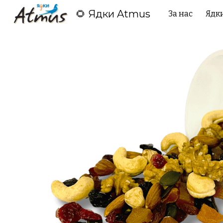
🌻 Ядки Atmus
За нас
Ядк
Sk