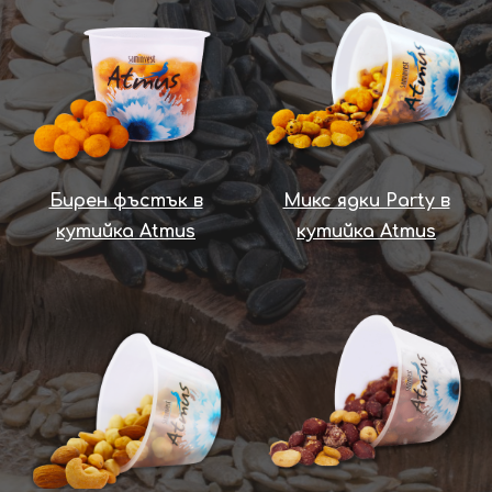
Бирен фъстък в
Микс ядки Party в
кутийка Atmus
кутийка Atmus