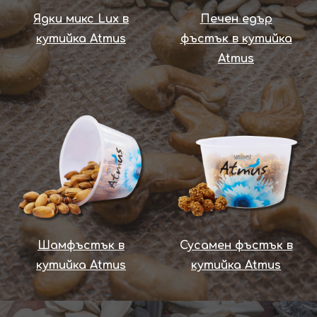
Ядки микс Lux в
Печен едър
кутийка Atmus
фъстък в кутийка
Atmus
Шамфъстък в
С
усамен фъстък в
кутийка Atmus
кутийка Atmus