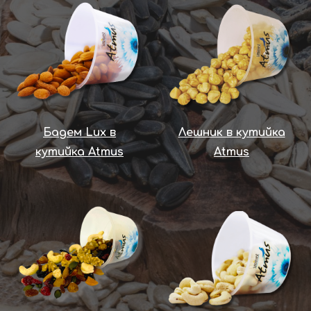
Бадем Lux в
Лешник в кутийка
кутийка Atmus
Atmus