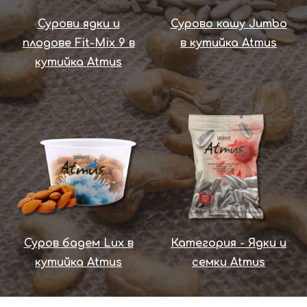
Сурови ядки и
Сурово кашу Jumbo
плодове Fit-Mix 9 в
в кутийка Atmus
кутийка Atmus
Суров бадем Lux в
Категория - Ядки и
кутийка Atmus
семки Atmus