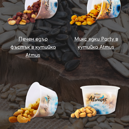
Печен едър
Микс ядки Party в
фъстък в кутийка
кутийка Atmus
Atmus