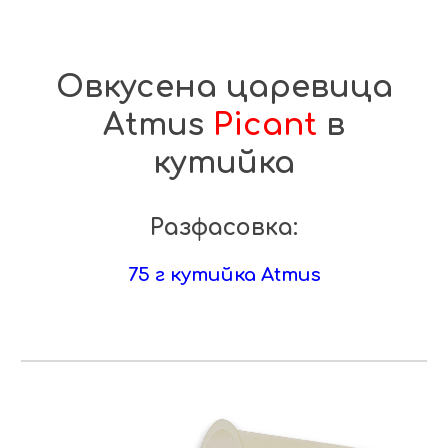
Овкусена царевица
Atmus
Picant
в
кутийка
Разфасовк
а
:
75
г кутийка Atmus