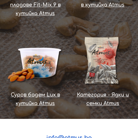
плодове Fit-Mix 9 в
в кутийка Atmus
кутийка Atmus
Суров бадем Lux в
Категория - Ядки и
кутийка Atmus
семки Atmus
info@atmus.bg