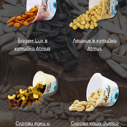
Бадем Lux в
Лешник в кутийка
кутийка Atmus
Atmus
Сурови ядки и
Сурово кашу Jumbo