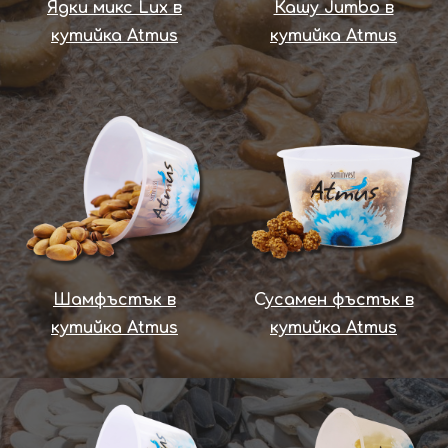
Ядки микс Lux в
Кашу Jumbo в
кутийка Atmus
кутийка Atmus
Шамфъстък в
С
усамен фъстък в
кутийка Atmus
кутийка Atmus